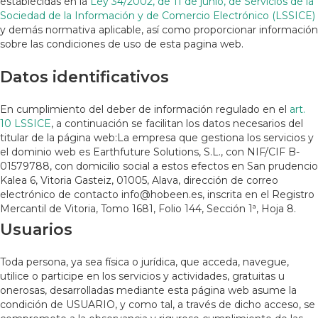
establecidas en la
Ley 34/2002, de 11 de junio, de Servicios de la
Sociedad de la Información y de Comercio Electrónico (LSSICE)
y demás normativa aplicable, así como proporcionar información
sobre las condiciones de uso de esta pagina web.
Datos identificativos
En cumplimiento del deber de información regulado en el
art.
10 LSSICE
, a continuación se facilitan los datos necesarios del
titular de la página web:La empresa que gestiona los servicios y
el dominio web es Earthfuture Solutions, S.L., con NIF/CIF B-
01579788, con domicilio social a estos efectos en San prudencio
Kalea 6, Vitoria Gasteiz, 01005, Alava, dirección de correo
electrónico de contacto info@hobeen.es, inscrita en el Registro
Mercantil de Vitoria, Tomo 1681, Folio 144, Sección 1ª, Hoja 8.
Usuarios
Toda persona, ya sea física o jurídica, que acceda, navegue,
utilice o participe en los servicios y actividades, gratuitas u
onerosas, desarrolladas mediante esta página web asume la
condición de USUARIO, y como tal, a través de dicho acceso, se