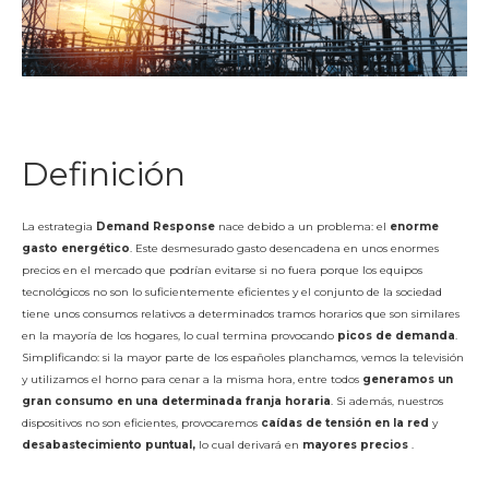
Definición
La estrategia
Demand Response
nace debido a un problema: el
enorme
gasto energético
. Este desmesurado gasto desencadena en unos enormes
precios en el mercado que podrían evitarse si no fuera porque los equipos
tecnológicos no son lo suficientemente eficientes y el conjunto de la sociedad
tiene unos consumos relativos a determinados tramos horarios que son similares
en la mayoría de los hogares, lo cual termina provocando
picos de demanda
.
Simplificando: si la mayor parte de los españoles planchamos, vemos la televisión
y utilizamos el horno para cenar a la misma hora, entre todos
generamos un
gran consumo en una determinada franja horaria
. Si además, nuestros
dispositivos no son eficientes, provocaremos
caídas de tensión en la red
y
desabastecimiento puntual,
lo cual derivará en
mayores precios
.