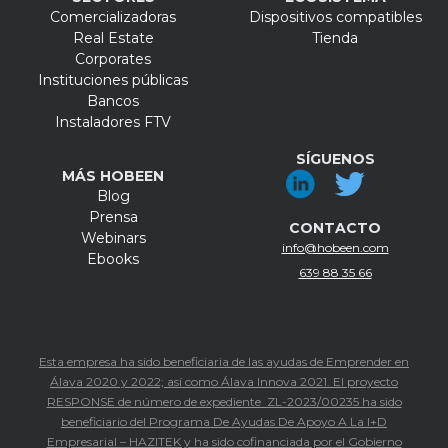
Comercializadoras
Dispositivos compatibles
Real Estate
Tienda
Corporates
Instituciones públicas
Bancos
Instaladores FTV
SÍGUENOS
MÁS HOBEEN
Blog
Prensa
CONTACTO
Webinars
info@hobeen.com
Ebooks
639 88 35 66
Esta empresa ha sido beneficiaria de las ayudas de Emprender en
Álava 2020 y 2022; así como Álava Innova 2021. El proyecto
RESPONSE de número de expediente ZL-2023/00235 ha sido
beneficiario del Programa De Ayudas De Apoyo A La I+D
Empresarial – HAZITEK y ha sido cofinanciada por el Gobierno