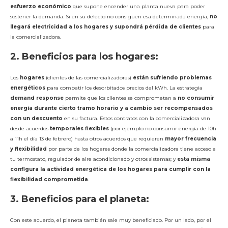
esfuerzo económico
que supone encender una planta nueva para poder
sostener la demanda. Si en su defecto no consiguen esa determinada energía,
no
llegará electricidad a los hogares y supondrá pérdida de clientes
para
la comercializadora.
2. Beneficios para los hogares:
Los
hogares
(clientes de las comercializadoras)
están sufriendo problemas
energéticos
para combatir los desorbitados precios del kWh. La estrategia
demand response
permite que los clientes se comprometan a
no consumir
energía durante cierto tramo horario y a cambio ser recompensados
con un descuento
en su factura. Estos contratos con la comercializadora van
desde acuerdos
temporales flexibles
(por ejemplo no consumir energía de 10h
a 11h el día 13 de febrero) hasta otros acuerdos que requieren
mayor frecuencia
y flexibilidad
por parte de los hogares donde la comercializadora tiene acceso a
tu termostato, regulador de aire acondicionado y otros sistemas; y
esta misma
configura la actividad energética de los hogares para cumplir con la
flexibilidad comprometida
.
3. Beneficios para el planeta:
Con este acuerdo, el planeta también sale muy beneficiado. Por un lado, por el