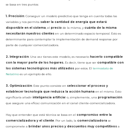
se basa en tres puntos:
1. Precisión
: Conseguir un modelo predictivo que tenga en cuenta todas las
variables y nos permita
saber la cantidad de energía que estará
disponible en el sistema
, el
precio
de la misma, y
cuánta de la misma
necesitarán nuestros clientes
en un determinado espacio temporal. Esto es
determinante para contemplar la implementación de demand response por
parte de cualquier comercializadora.
2. Integración
: Una vez tienes este modelo, es necesario
hacerlo compatible
con la mayor parte de los hogares.
Es decir, tiene que ser
compatible con
los sistemas tecnológicos más utilizados
por estos. El
termostato de
Netatmo
es un ejemplo de ello.
3. Optimización
: Este punto consiste en
seleccionar el proceso y
establecer tecnología que reduzca la acción humana
en el mismo. Esto
significaría añadir
inteligencia artificia
l o, simplemente, una
programación
que asegure una eficaz comunicación en el canal cliente-comercializadora.
Hay que entender que está técnica se basa en el
compromiso entre la
comercializadora y el cliente
. Por un lado, la
comercializadora
se
compromete a
brindar unos precios y descuentos muy competitivos
a