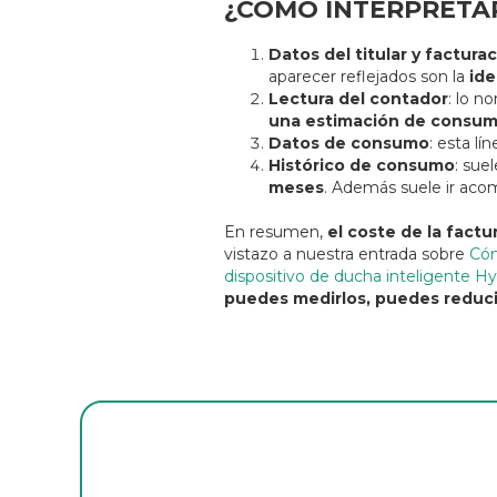
¿CÓMO INTERPRETAR
Datos del titular y factura
aparecer reflejados son la
ide
Lectura del contador
: lo n
una estimación de consum
Datos de consumo
: esta lí
Histórico de consumo
: sue
meses
. Además suele ir acom
En resumen,
el coste de la fact
vistazo a nuestra entrada sobre
Cóm
dispositivo de ducha inteligente H
puedes medirlos, puedes reduci