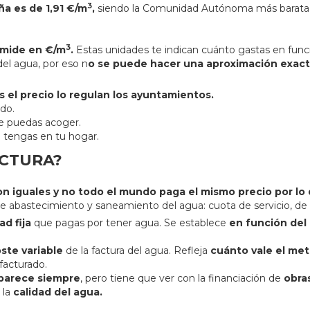
3
a es de 1,91 €/m
,
siendo la Comunidad Autónoma más barata C
3
 mide en €/m
.
Estas unidades te indican cuánto gastas en func
del agua, por eso n
o se puede hacer una aproximación exact
 el precio lo regulan los ayuntamientos.
do.
te puedas acoger.
e tengas en tu hogar.
ACTURA?
son iguales y no todo el mundo paga el mismo precio por l
 de abastecimiento y saneamiento del agua: cuota de servicio, d
ad fija
que pagas por tener agua. Se establece
en función del 
ste variable
de la factura del agua. Refleja
cuánto vale el met
facturado.
parece siempre
, pero tiene que ver con la financiación de
obra
 la
calidad del agua.