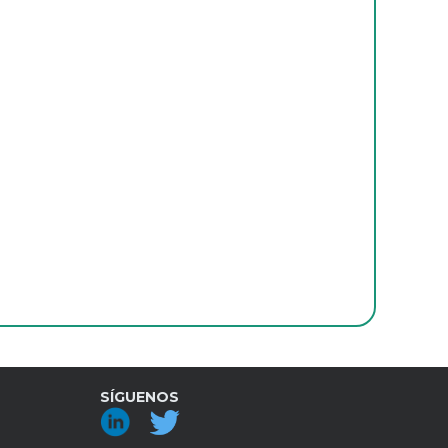
artner tecnológico vs
roveedor: ¿qué necesita tu
mpresa para avanzar?
SÍGUENOS