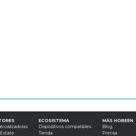
Smart grids: ¿Qué rol puede jugar
P
tu empresa en la participación
p
activa del consumidor?
e
TORES
ECOSISTEMA
MÁS HOBEEN
rcializadoras
Dispositivos compatibles
Blog
 Estate
Tienda
Prensa