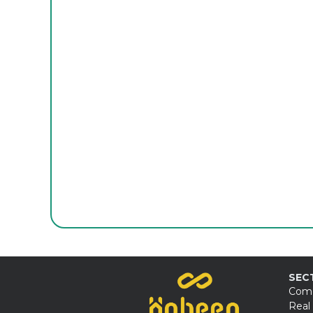
API: el lenguaje común de las
aplicaciones eficientes
SEC
Come
Real